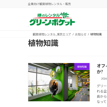
コ
ナ
企業向け観葉植物レンタル・販売
ン
ビ
テ
ゲ
ン
ー
ツ
シ
へ
ョ
観葉植物レンタル_東京エリア
お知らせ
植物知識
ス
ン
植物知識
キ
に
ッ
移
プ
動
オフ
植物知識
か?
202
グリー
れる企
員から
なって