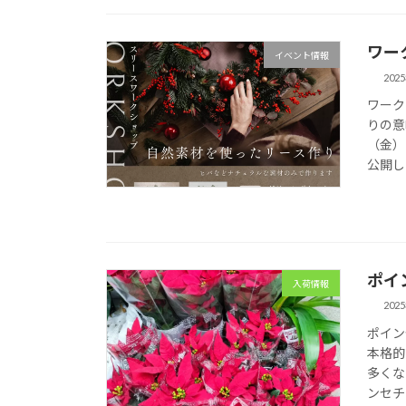
ワー
イベント情報
202
ワーク
りの意
（金）
公開し
ポイ
入荷情報
202
ポイン
本格的
多くな
ンセチ