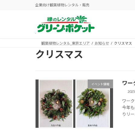
コ
ナ
企業向け観葉植物レンタル・販売
ン
ビ
テ
ゲ
ン
ー
ツ
シ
へ
ョ
観葉植物レンタル_東京エリア
お知らせ
クリスマス
ス
ン
クリスマス
キ
に
ッ
移
プ
動
ワー
イベント情報
202
ワーク
今年も
りリー